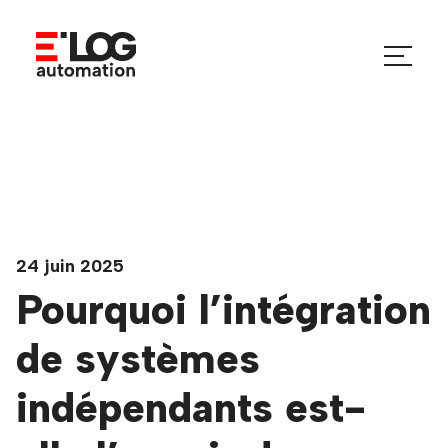
Aller
au
basculer
contenu
le
menu
24 juin 2025
Pourquoi l’intégration
de systèmes
indépendants est-